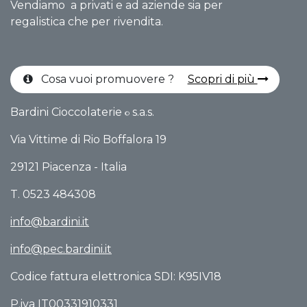
Vendiamo a privati e ad aziende sia per
regalistica che per rivendita.
Cosa vuoi promuovere ?
Scopri di più
Bardini Cioccolaterie
s.a.s.
©
Via Vittime di Rio Boffalo​ra 19
29121 Piacenza - Italia
T. 0523 484308
info@bardini.it
info@pec.bardini.it​
Codice fattura elettronica SDI: K95IV18
P.iva IT00331910331