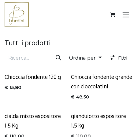
Passa al contenuto
Tutti i prodotti
Ordina per
Filtri
Chioccia fondente 120 g
Chioccia fondente grande
con cioccolatini
€
15,80
€
48,50
cialda misto espositore
gianduiotto espositore
1,5 Kg
1,5 kg
€
110,00
€
110,00