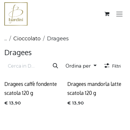
Passa al contenuto
...
Cioccolato
Dragees
Dragees
Ordina per
Filtri
Dragees caffè fondente
Dragees mandorla latte
scatola 120 g
scatola 120 g
€
13,90
€
13,90