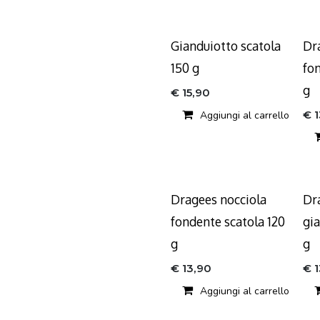
Gianduiotto scatola
Dr
150 g
fo
g
€
15,90
€
Aggiungi al carrello
Dragees nocciola
Dr
fondente scatola 120
gia
g
g
€
13,90
€
Aggiungi al carrello