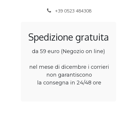
Passa al contenuto
+39 0523 484308
Spedizione gratuita
da 59 euro (Negozio on line)
nel mese di dicembre i corrieri
non garantiscono
la consegna in 24/48 ore
Home
Negozio
B2B Rivenditori
Punti