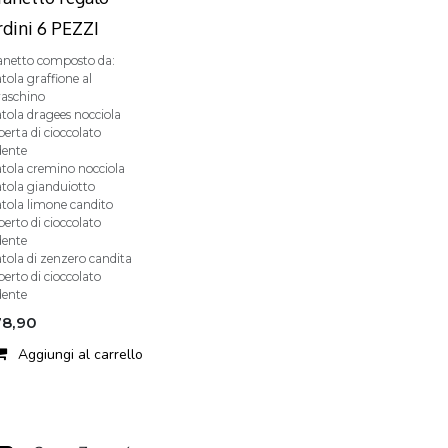
rdini 6 PEZZI
anetto composto da:
atola graffione al
aschino
atola dragees nocciola
perta di cioccolato
dente
atola cremino nocciola
atola gianduiotto
atola limone candito
perto di cioccolato
dente
atola di zenzero candita
perto di cioccolato
dente
78,90
Aggiungi al carrello