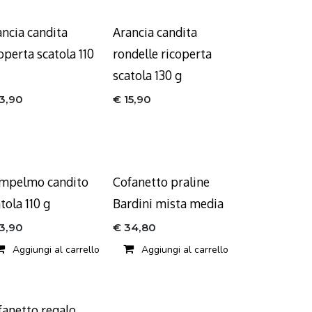
ancia candita
Arancia candita
operta scatola 110
rondelle ricoperta
scatola 130 g
13,90
€
15,90
ESAURITO
mpelmo candito
Cofanetto praline
tola 110 g
Bardini mista media
13,90
€
34,80
Aggiungi al carrello
Aggiungi al carrello
fanetto regalo