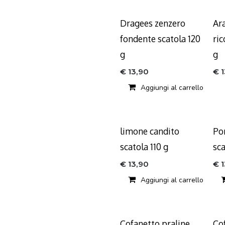
Dragees zenzero
Ar
fondente scatola 120
ric
g
g
€
13,90
€
Aggiungi al carrello
limone candito
Po
scatola 110 g
sca
€
13,90
€
Aggiungi al carrello
Cofanetto praline
Co