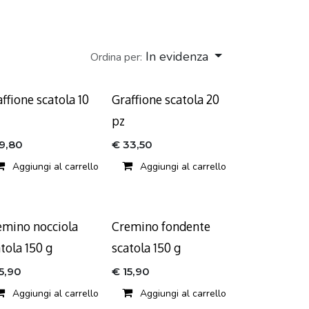
In evidenza
Ordina per:
ffione scatola 10
Graffione scatola 20
pz
19,80
€
33,50
Aggiungi al carrello
Aggiungi al carrello
emino nocciola
Cremino fondente
tola 150 g
scatola 150 g
15,90
€
15,90
Aggiungi al carrello
Aggiungi al carrello