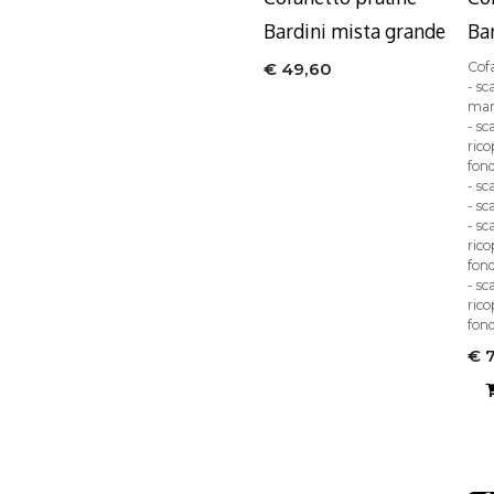
Bardini mista grande
Ba
€
49,60
Cof
- sc
mar
- sc
rico
fon
- sc
- sc
- sc
rico
fon
- sc
rico
fon
€