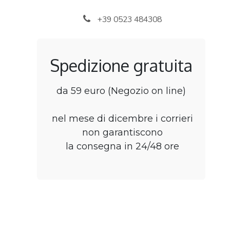
Passa al contenuto
+39 0523 484308
Spedizione gratuita
da 59 euro (Negozio on line)
nel mese di dicembre i corrieri
non garantiscono
la consegna in 24/48 ore
Home
Negozio
B2B Rivenditori
Punti