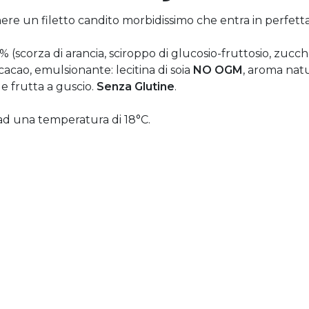
ere un filetto candito morbidissimo che entra in perfetta
0% (scorza di arancia, sciroppo di glucosio-fruttosio, zuc
cacao, emulsionante: lecitina di soia
NO OGM
, aroma natu
 e frutta a guscio.
Senza Glutine
.
ad una temperatura di 18°C.