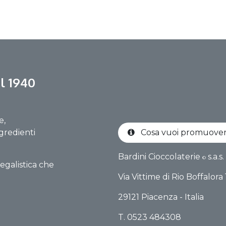
l 1940
e,
gredienti
Cosa vuoi promuov
Bardini Cioccolaterie
s.a.s.
©
egalistica che
Via Vittime di Rio Boffalo​ra
29121 Piacenza - Italia
T. 0523 484308