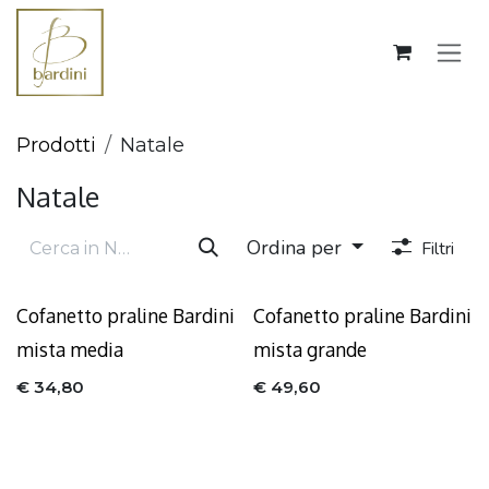
Passa al contenuto
Prodotti
Natale
Natale
Ordina per
Filtri
ESAURITO
Cofanetto praline Bardini
Cofanetto praline Bardini
mista media
mista grande
€
34,80
€
49,60