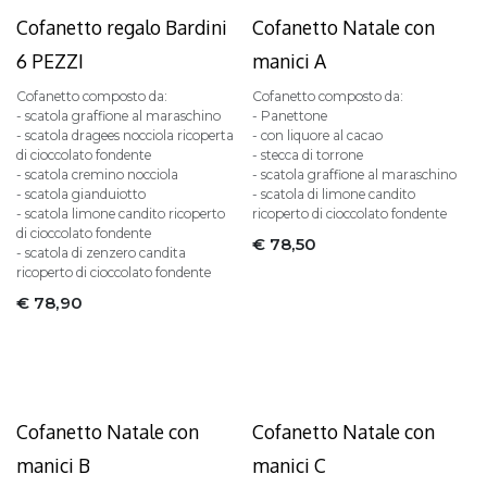
ESAURITO
Cofanetto regalo Bardini
Cofanetto Natale con
6 PEZZI
manici A
Cofanetto composto da:
Cofanetto composto da:
- scatola graffione al maraschino
- Panettone
- scatola dragees nocciola ricoperta
- con liquore al cacao
di cioccolato fondente
- stecca di torrone
- scatola cremino nocciola
- scatola graffione al maraschino
- scatola gianduiotto
- scatola di limone candito
- scatola limone candito ricoperto
ricoperto di cioccolato fondente
di cioccolato fondente
€
78,50
- scatola di zenzero candita
ricoperto di cioccolato fondente
€
78,90
ESAURITO
ESAURITO
Cofanetto Natale con
Cofanetto Natale con
manici B
manici C