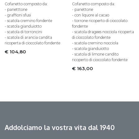
Cofanetto composto da:
Cofanetto composto da:
- panetttone
- panettone
- graffioni sfusi
- con liquore al cacao
- scatola cremino fondente
- torrone ricoperto di cioccolato
- scatola gianduiotto
fondente
- scatola di torroncini
- scatola dragees nocciola ricoperta
- scatola di arancia candita
di cioccolato fondente
ricoperta di cioccolato fondente
- scatola cremino nocciola
- scatola gianduiotto
€
104,80
- scatola di limone candito
ricoperto di cioccolato fondente
€
163,00
Addolciamo la vostra vita dal 1940