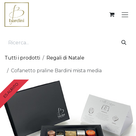
Passa al contenuto
Tutti i prodotti
Regali di Natale
Cofanetto praline Bardini mista media
ESAURITO