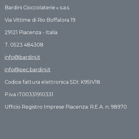
Bardini Cioccolaterie
s.a.s.
©
Via Vittime di Rio Boffalo​ra 19
29121 Piacenza - Italia
T. 0523 484308
info@bardini.it
info@pec.bardini.it​
Codice fattura elettronica SDI: K95IV18
P.iva IT00331910331
Ufficio Registro Imprese Piacenza: R.E.A. n. 98970