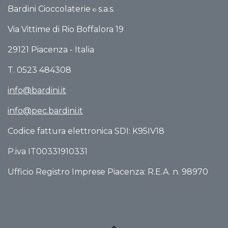
Bardini Cioccolaterie
s.a.s.
©
Via Vittime di Rio Boffalo​ra 19
29121 Piacenza - Italia
T. 0523 484308
info@bardini.it
info@pec.bardini.it​
Codice fattura elettronica SDI: K95IV18
P.iva IT00331910331
Ufficio Registro Imprese Piacenza: R.E.A. n. 98970