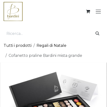
Passa al contenuto
Tutti i prodotti
Regali di Natale
Cofanetto praline Bardini mista grande