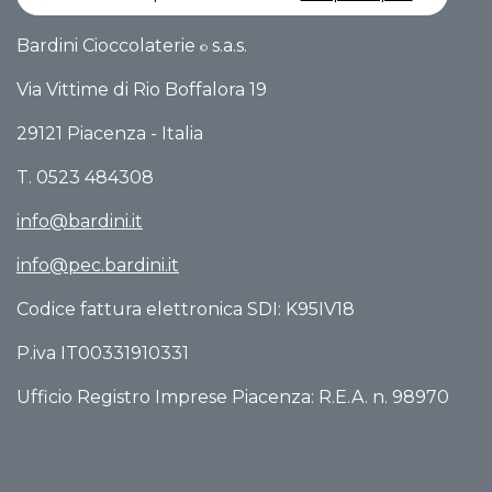
Bardini Cioccolaterie
s.a.s.
©
Via Vittime di Rio Boffalo​ra 19
29121 Piacenza - Italia
T. 0523 484308
info@bardini.it
info@pec.bardini.it​
Codice fattura elettronica SDI: K95IV18
P.iva IT00331910331
Ufficio Registro Imprese Piacenza: R.E.A. n. 98970