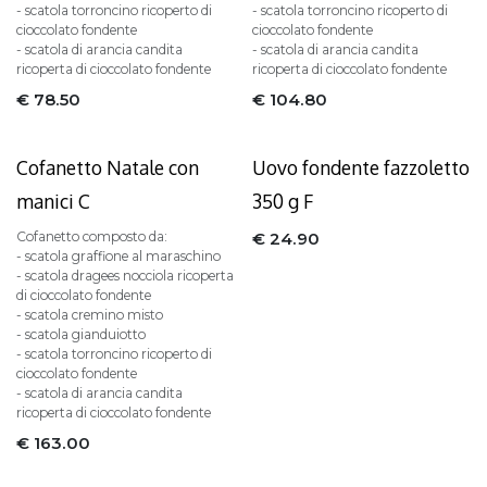
- scatola torroncino ricoperto di
- scatola torroncino ricoperto di
cioccolato fondente
cioccolato fondente
- scatola di arancia candita
- scatola di arancia candita
ricoperta di cioccolato fondente
ricoperta di cioccolato fondente
€
78.50
€
104.80
Sold out
Cofanetto Natale con
Uovo fondente fazzoletto
manici C
350 g F
Cofanetto composto da:
€
24.90
- scatola graffione al maraschino
- scatola dragees nocciola ricoperta
di cioccolato fondente
- scatola cremino misto
- scatola gianduiotto
- scatola torroncino ricoperto di
cioccolato fondente
- scatola di arancia candita
ricoperta di cioccolato fondente
€
163.00