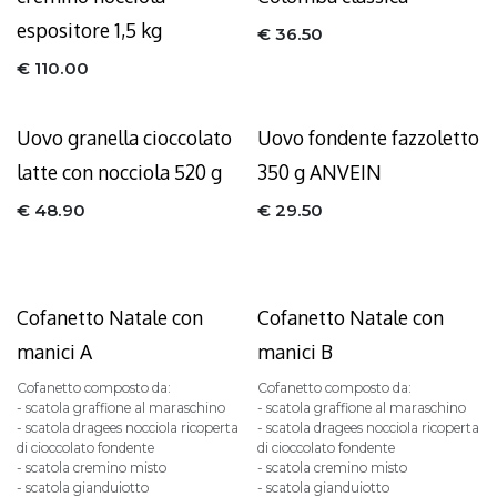
espositore 1,5 kg
€
36.50
€
110.00
Uovo granella cioccolato
Uovo fondente fazzoletto
latte con nocciola 520 g
350 g ANVEIN
€
48.90
€
29.50
Sold out
Sold out
Cofanetto Natale con
Cofanetto Natale con
manici A
manici B
Cofanetto composto da:
Cofanetto composto da:
- scatola graffione al maraschino
- scatola graffione al maraschino
- scatola dragees nocciola ricoperta
- scatola dragees nocciola ricoperta
di cioccolato fondente
di cioccolato fondente
- scatola cremino misto
- scatola cremino misto
- scatola gianduiotto
- scatola gianduiotto