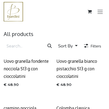
Skip to Content
All products
Sort By
Filters
Uovo granella fondente
Uovo granella bianco
nocciola 513 g con
pistacchio 513 g con
cioccolatini
cioccolatini
€
48.90
€
48.90
cremino nocciola
Colomba classica