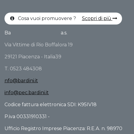
Cosa vuoi promuovere ?
Scopri di più
Ba
a.s.
Via Vittime di Rio Boffalora 19
29121 Piacenza - Italia39
T. 0523 484308
nfo@bardini.it
info@pec.bardini.it
Codice fattura elettronica SDI: K95IV18
P.iva 00331910331 -
Ufficio Registro Imprese Piacenza: R.E.A. n. 98970