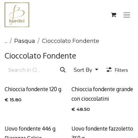
Skip to Content
...
Pasqua
Cioccolato Fondente
Cioccolato Fondente
Sort By
Filters
Chioccia fondente 120 g
Chioccia fondente grande
con cioccolatini
€
15.80
€
48.50
Uovo fondente 446 g
Uovo fondente fazzoletto