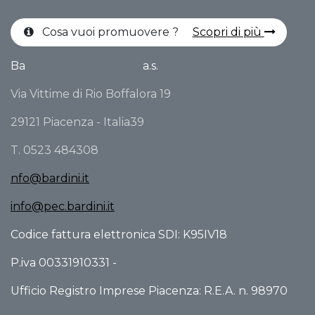
Cosa vuoi promuovere ?
Scopri di più
Ba
a.s.
Via Vittime di Rio Boffalora 19
29121 Piacenza - Italia39
T. 0523 484308
nfo@bardini.it
info@pec.bardini.it
Codice fattura elettronica SDI: K95IV18
P.iva 00331910331 -
Ufficio Registro Imprese Piacenza: R.E.A. n. 98970