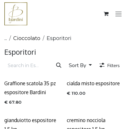
Skip to Content
...
Cioccolato
Esporitori
Esporitori
Sort By
Filters
Graffione scatola 35 pz
cialda misto espositore
espositore Bardini
€
110.00
€
67.80
gianduiotto espositore
cremino nocciola