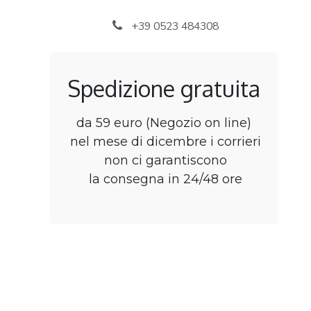
Skip to Content
+39 0523 484308
Spedizione gratuita
da 59 euro (Negozio on line)
nel mese di dicembre i corrieri
non ci garantiscono
la consegna in 24/48 ore
Home
Shop
B2B
Chi siamo
Jobs
C