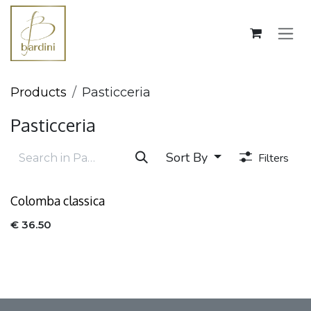
Skip to Content
Products
Pasticceria
Pasticceria
Sort By
Filters
Colomba classica
€
36.50