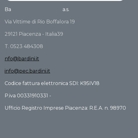
Ba
a.s.
Via Vittime di Rio Boffalora 19
29121 Piacenza - Italia39
T. 0523 484308
nfo@bardini.it
info@pec.bardini.it
Codice fattura elettronica SDI: K95IV18
P.iva 00331910331 -
Ufficio Registro Imprese Piacenza: R.E.A. n. 98970