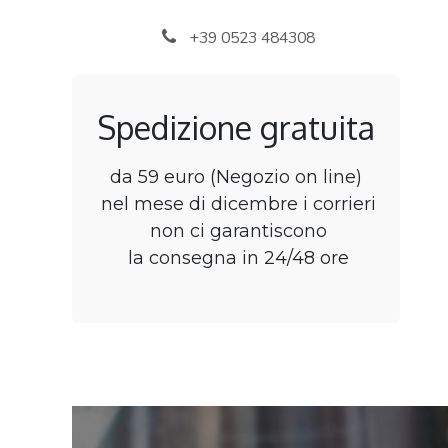
Skip to Content
+39 0523 484308
Spedizione gratuita
da 59 euro (Negozio on line)
nel mese di dicembre i corrieri
non ci garantiscono
la consegna in 24/48 ore
Home
Shop
B2B
Chi siamo
Jobs
C