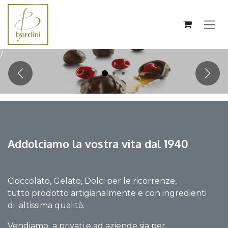
Skip to Content
/
Precedente
Succ
Addolciamo la vostra vita dal 1940
Cioccolato, Gelato, Dolci per le ricorrenze,
tutto prodotto artigianalmente e con ingredienti
di altissima qualità.
Vendiamo a privati e ad aziende sia per