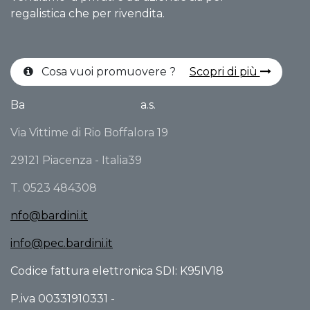
regalistica che per rivendita.
Cosa vuoi promuovere ?
Scopri di più
Ba
a.s.
Via Vittime di Rio Boffalora 19
29121 Piacenza - Italia39
T. 0523 484308
nfo@bardini.it
info@pec.bardini.it
Codice fattura elettronica SDI: K95IV18
P.iva 00331910331 -