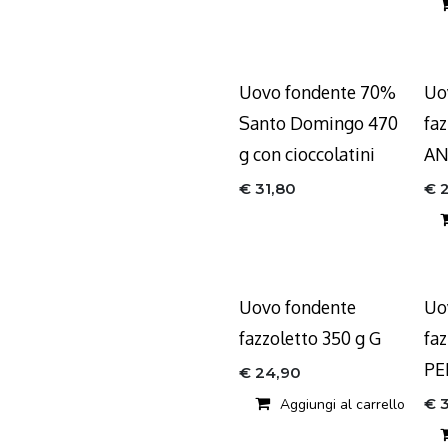
Uovo fondente 70%
Uo
Santo Domingo 470
faz
g con cioccolatini
AN
€
31,80
€
Uovo fondente
Uo
fazzoletto 350 g G
fa
PE
€
24,90
€
Aggiungi al carrello