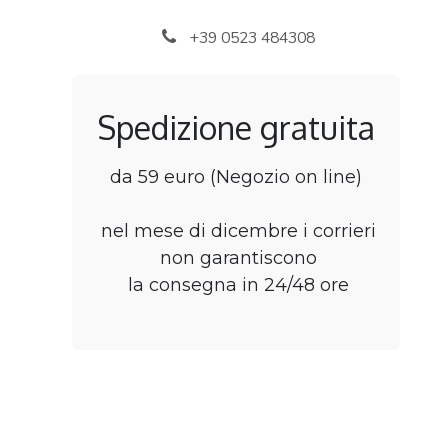
Passa al contenuto
+39 0523 484308
Spedizione gratuita
da 59 euro (Negozio on line)
nel mese di dicembre i corrieri
non garantiscono
la consegna in 24/48 ore
Home
Negozio
B2B Rivenditori
Punti