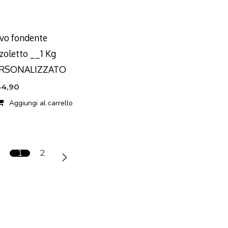
vo fondente
zoletto __1 Kg
RSONALIZZATO
64,90
Aggiungi al carrello
1
2