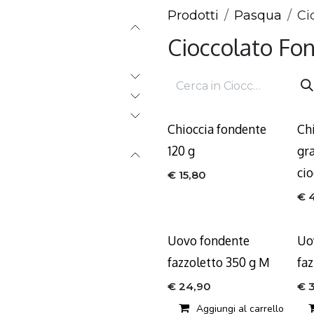
Prodotti
Pasqua
Ci
Cioccolato Fo
Chioccia fondente
Ch
120 g
gr
cio
€
15,80
€
Uovo fondente
Uo
fazzoletto 350 g M
fa
€
24,90
€
Aggiungi al carrello