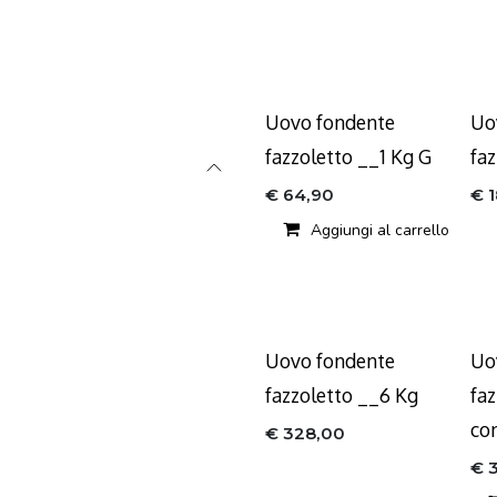
Uovo fondente
Uo
fazzoletto __1 Kg G
fa
€
64,90
€
Aggiungi al carrello
Uovo fondente
Uo
fazzoletto __6 Kg
fa
con
€
328,00
€