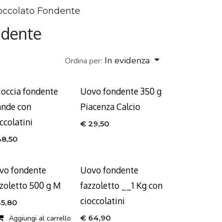
occolato Fondente
ndente
In evidenza
Ordina per:
ioccia fondente
Uovo fondente 350 g
ande con
Piacenza Calcio
ccolatini
€
29,50
48,50
vo fondente
Uovo fondente
zzoletto 500 g M
fazzoletto __1 Kg con
cioccolatini
35,80
€
64,90
Aggiungi al carrello