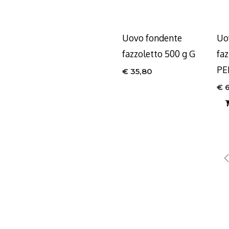
Uovo fondente
Uo
fazzoletto 500 g G
faz
PE
€
35,80
€