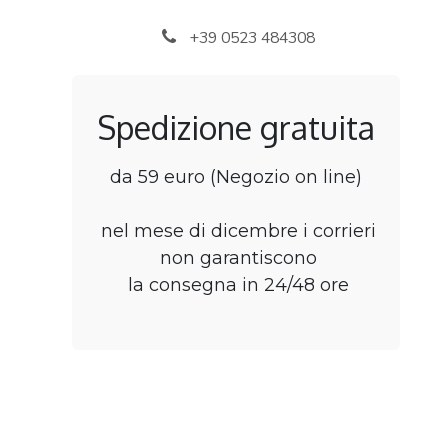
Passa al contenuto
+39 0523 484308
Spedizione gratuita
da 59 euro (Negozio on line)
nel mese di dicembre i corrieri
non garantiscono
la consegna in 24/48 ore
Home
Negozio
B2B Rivenditori
Punti