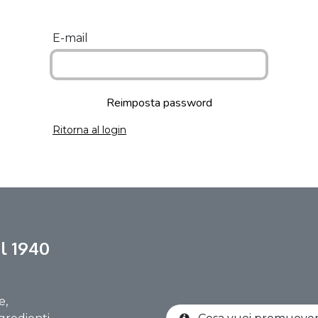
E-mail
Reimposta password
Ritorna al login
l 1940
e,