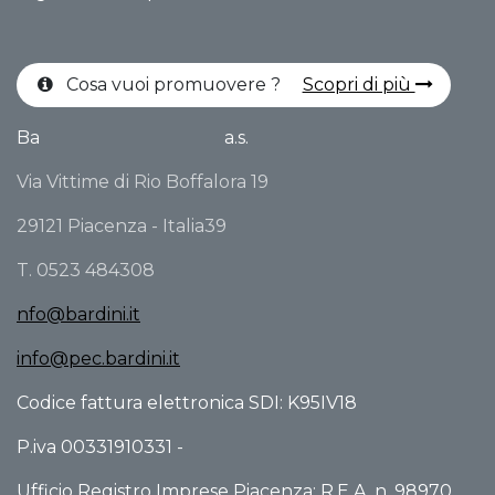
Cosa vuoi promuovere ?
Scopri di più
Ba
a.s.
Via Vittime di Rio Boffalora 19
29121 Piacenza - Italia39
T. 0523 484308
nfo@bardini.it
info@pec.bardini.it
Codice fattura elettronica SDI: K95IV18
P.iva 00331910331 -
Ufficio Registro Imprese Piacenza: R.E.A. n. 98970