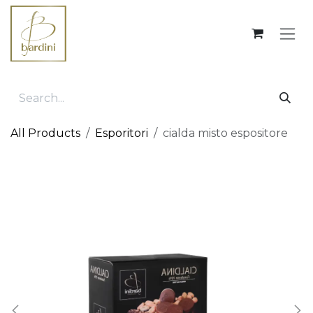
Skip to Content
All Products
Esporitori
cialda misto espositore