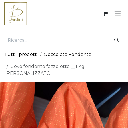
Passa al contenuto
Tutti i prodotti
Cioccolato Fondente
Uovo fondente fazzoletto __1 Kg
PERSONALIZZATO