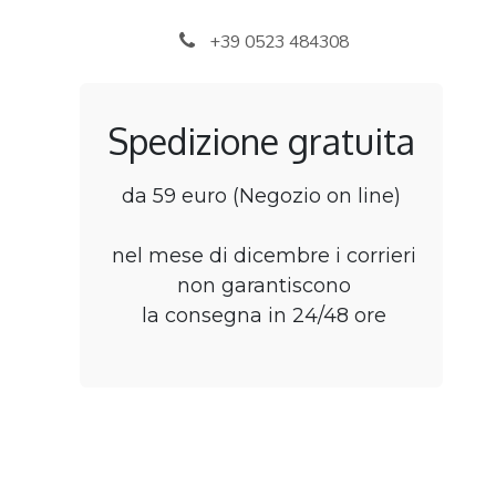
Passa al contenuto
+39 0523 484308
Spedizione gratuita
da 59 euro (Negozio on line)
nel mese di dicembre i corrieri
non garantiscono
la consegna in 24/48 ore
Home
Negozio
B2B Rivenditori
Punti