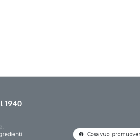
l 1940
e,
gredienti
Cosa vuoi promuov