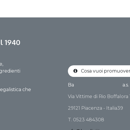
l 1940
e,
gredienti
Cosa vuoi promuov
Ba
a.s.
egalistica che
Via Vittime di Rio Boffalora
29121 Piacenza - Italia39
T. 0523 484308