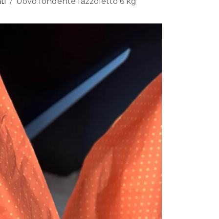
ti
Uovo fondente fazzoletto 6 kg