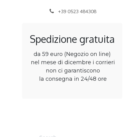
Skip to Content
+39 0523 484308
Spedizione gratuita
da 59 euro (Negozio on line)
nel mese di dicembre i corrieri
non ci garantiscono
la consegna in 24/48 ore
Home
Shop
B2B
Chi siamo
Jobs
C