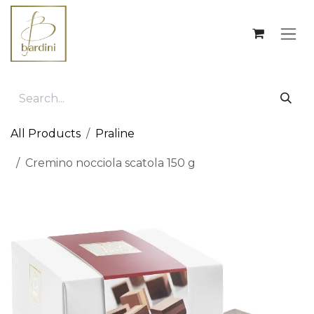
Skip to Content
All Products
Praline
Cremino nocciola scatola 150 g