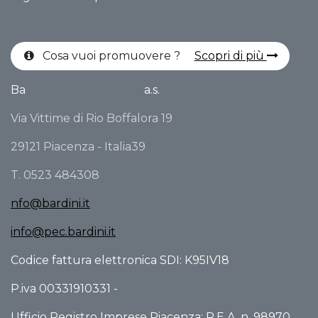
Cosa vuoi promuovere ?
Scopri di più
Ba
a.s.
Via Vittime di Rio Boffalora 19
29121 Piacenza - Italia39
T. 0523 484308
nfo@bardini.it
info@pec.bardini.it
Codice fattura elettronica SDI: K95IV18
P.iva 00331910331 -
Ufficio Registro Imprese Piacenza: R.E.A. n. 98970