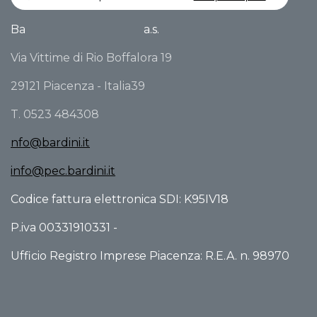
Ba
a.s.
Via Vittime di Rio Boffalora 19
29121 Piacenza - Italia39
T. 0523 484308
nfo@bardini.it
info@pec.bardini.it
Codice fattura elettronica SDI: K95IV18
P.iva 00331910331 -
Ufficio Registro Imprese Piacenza: R.E.A. n. 98970