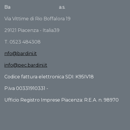
Ba
a.s.
Via Vittime di Rio Boffalora 19
29121 Piacenza - Italia39
T. 0523 484308
nfo@bardini.it
info@pec.bardini.it
Codice fattura elettronica SDI: K95IV18
P.iva 00331910331 -
Ufficio Registro Imprese Piacenza: R.E.A. n. 98970