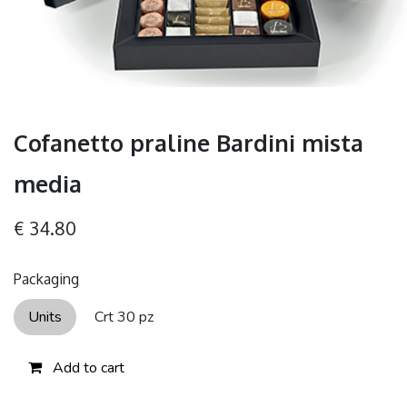
Cofanetto praline Bardini mista
media
€
34.80
Packaging
Units
Crt 30 pz
Add to cart