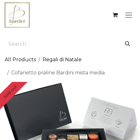
Skip to Content
All Products
Regali di Natale
Cofanetto praline Bardini mista media
Sold out