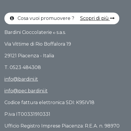
Cosa vuoi promuovere ?
Scopri di più
Bardini Cioccolaterie
s.a.s.
©
Via Vittime di Rio Boffalo​ra 19
29121 Piacenza - Italia
T. 0523 484308
info@bardini.it
info@pec.bardini.it​
Codice fattura elettronica SDI: K95IV18
P.iva IT00331910331
Ufficio Registro Imprese Piacenza: R.E.A. n. 98970