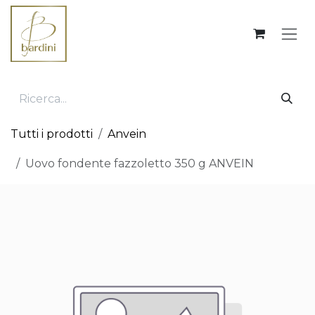
Passa al contenuto
Tutti i prodotti
Anvein
Uovo fondente fazzoletto 350 g ANVEIN