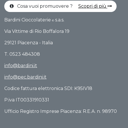
Cosa vuoi promuovere ?
Scopri di più
Bardini Cioccolaterie
s.a.s.
©
Via Vittime di Rio Boffalo​ra 19
29121 Piacenza - Italia
T. 0523 484308
info@bardini.it
info@pec.bardini.it​
Codice fattura elettronica SDI: K95IV18
P.iva IT00331910331
Ufficio Registro Imprese Piacenza: R.E.A. n. 98970