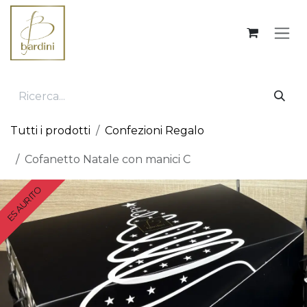
Passa al contenuto
Tutti i prodotti
Confezioni Regalo
Cofanetto Natale con manici C
ESAURITO