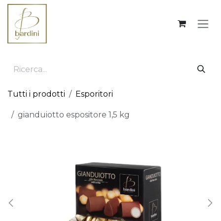
Passa al contenuto
Tutti i prodotti
Esporitori
gianduiotto espositore 1,5 kg