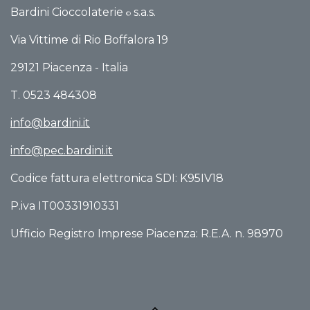
Bardini Cioccolaterie
s.a.s.
©
Via Vittime di Rio Boffalo​ra 19
29121 Piacenza - Italia
T. 0523 484308
info@bardini.it
info@pec.bardini.it​
Codice fattura elettronica SDI: K95IV18
P.iva IT00331910331
Ufficio Registro Imprese Piacenza: R.E.A. n. 98970