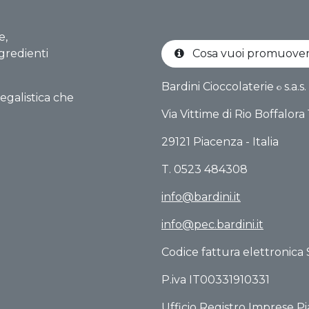
e,
gredienti
Cosa vuoi promuov
Bardini Cioccolaterie
s.a.s.
©
egalistica che
Via Vittime di Rio Boffalo​ra
29121 Piacenza - Italia
T. 0523 484308
info@bardini.it
info@pec.bardini.it​
Codice fattura elettronica 
P.iva IT00331910331
Ufficio Registro Imprese Pi