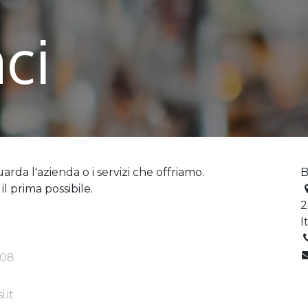
ci
rda l'azienda o i servizi che offriamo.
B
l prima possibile.
2
I