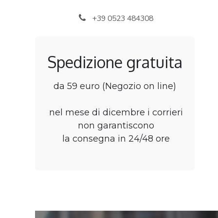
Passa al contenuto
+39 0523 484308
Spedizione gratuita
da 59 euro (Negozio on line)
nel mese di dicembre i corrieri
non garantiscono
la consegna in 24/48 ore
Home
Negozio
B2B Rivenditori
Punti