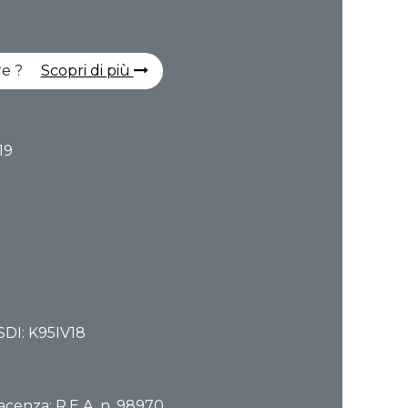
ere ?
Scopri di più
 19
SDI: K95IV18
acenza: R.E.A. n. 98970